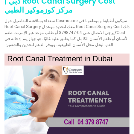
Root Canal Surgery Cost دبي |
مركز كوزموكير الطبي
سيكون أطباؤنا وموظفونا في Cosmocare سعداء بمناقشة التفاصيل حول
ذلك Root Canal Surgery Cost معك.لتحديد موعد ل Root Canal Surgery
Cost؟يرجى الاتصال على 04-3798747 أو طلب موعد عبر الإنترنت.طقم
الأسنان أو طقم الأسنان الكامل كما يطلق عليه غالبًا، هو جهاز يتم إدخاله في
الفم، ليحل محل الأسنان الطبيعية، ويوفر الدعم للخدين والشفتين.