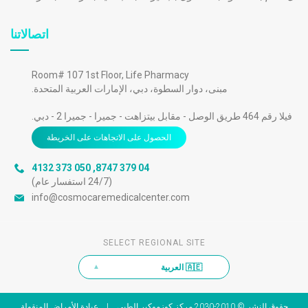
اتصالاتنا
Room# 107 1st Floor, Life Pharmacy
مبنى، دوار السطوة، دبي، الإمارات العربية المتحدة.
فيلا رقم 464 طريق الوصل - مقابل بيتزاهت - جميرا - جميرا 2 - دبي.
الحصول على الاتجاهات على الخريطة
050 373 4132
,
04 379 8747
(24/7 استفسار عام)
info@cosmocaremedicalcenter.com
SELECT REGIONAL SITE
🇦🇪 العربية
▲
حقوق النشر © 2010-2030
مركز كوزموكير الطبي
|
عيادة الأمراض المنقولة