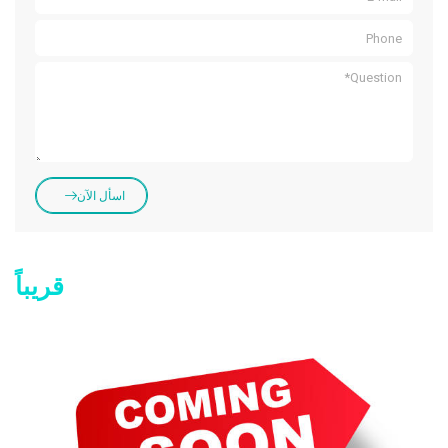
اسأل الآن
قريباً