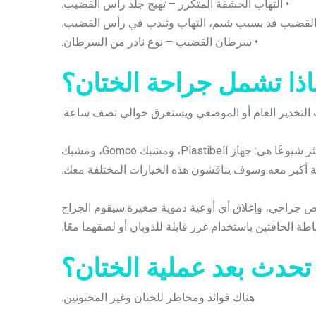
• التهاب الحشفة المتكرر – تهيج جلد رأس القضيب.
• سرطان القضيب – نوع نادر من السرطان.
اذا تشمل جراحة الختان؟
تحت التخدير العام أو الموضعي ويستغرق حوالي نصف ساعة.
يتم وضع مشبك خاص معقم أو حلقة بلاستيكية فوق رأس القضيب.الأنواع الأكثر شيوعًا هي: جهاز Plastibell، ومشبك Gomco، ومشبك
 جراحي، وإغلاق أي أوعية دموية صغيرة.سيقوم الجراح
طة الحافتين باستخدام غرز قابلة للذوبان أو لصقهما معًا.
تحدث بعد عملية الختان؟
هناك فوائد ومخاطر للختان وغير المختونين.