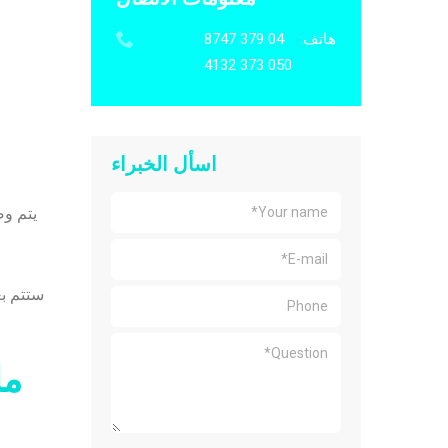
هاتف:
04 379 8747
050 373 4132
اسأل الخبراء
ستتم ب
ما