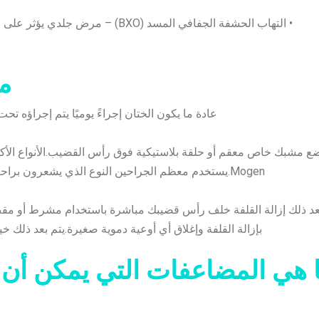
• التهاب الحشفة الجفافي المسد (BXO) – مرض جلدي يؤثر على القضيب قد يسبب شبم، التهاب وتندب في رأس القضيب.
م
عادة ما يكون الختان إجراءً يوميًا يتم إجراؤه 
Mogen.يستخدم معظم الجراحين النوع الذي يشعرون براحة أكبر معه.وسوف يناقشون هذه الخيارات المختلفة معك.
عد ذلك إزالة القلفة خلف رأس قضيبك مباشرة باستخدام مشرط أو مقص
بإزالة القلفة وإغلاق أي أوعية دموية صغيرة.يتم بعد ذلك خيا
 هي المضاعفات التي يمكن أن 