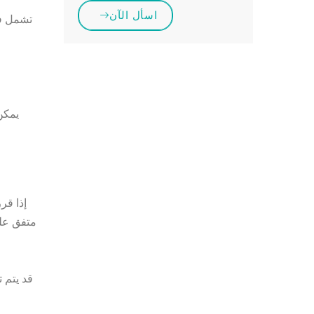
اسأل الآن
تشمل فو
يمكن
إذا قر
متفق علي
قد يتم 