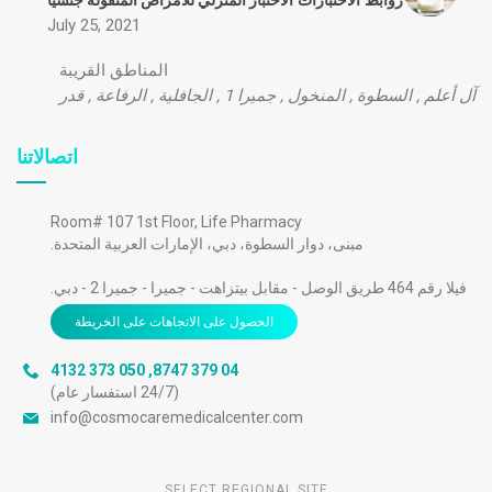
July 25, 2021
المناطق القريبة
آل أعلم
,
السطوة
,
المنخول
,
جميرا 1
,
الجافلية
,
الرفاعة
,
قدر
اتصالاتنا
Room# 107 1st Floor, Life Pharmacy
مبنى، دوار السطوة، دبي، الإمارات العربية المتحدة.
فيلا رقم 464 طريق الوصل - مقابل بيتزاهت - جميرا - جميرا 2 - دبي.
الحصول على الاتجاهات على الخريطة
050 373 4132
,
04 379 8747
(24/7 استفسار عام)
info@cosmocaremedicalcenter.com
SELECT REGIONAL SITE