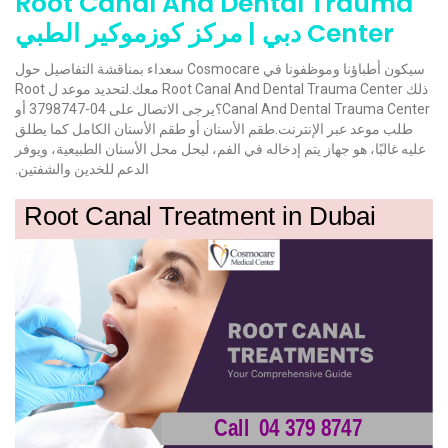
Root Canal And Dental Trauma
Center دبي | مركز كوزموكير الطبي
سيكون أطباؤنا وموظفونا في Cosmocare سعداء بمناقشة التفاصيل حول
ذلك Root Canal And Dental Trauma Center معك.لتحديد موعد ل Root
Canal And Dental Trauma Center؟يرجى الاتصال على 04-3798747 أو
طلب موعد عبر الإنترنت.طقم الأسنان أو طقم الأسنان الكامل كما يطلق
عليه غالبًا، هو جهاز يتم إدخاله في الفم، ليحل محل الأسنان الطبيعية، ويوفر
الدعم للخدين والشفتين.