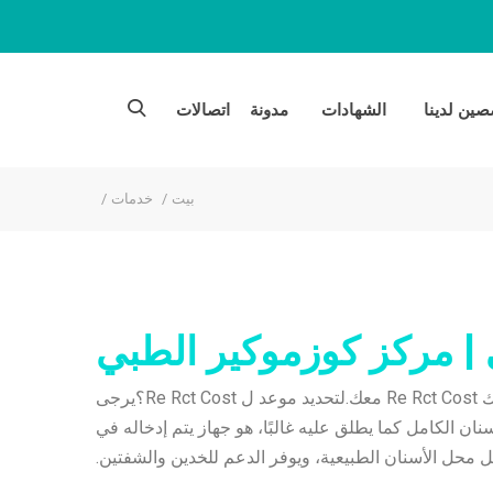
ين لدينا
الشهادات
مدونة
اتصالات
بيت
خدمات
سيكون أطباؤنا وموظفونا في Cosmocare سعداء بمناقشة التفاصيل حول ذلك Re Rct Cost معك.لتحديد موعد ل Re Rct Cost؟يرجى
و طقم الأسنان الكامل كما يطلق عليه غالبًا، هو جهاز يتم إدخاله في
ل محل الأسنان الطبيعية، ويوفر الدعم للخدين والشفتين.