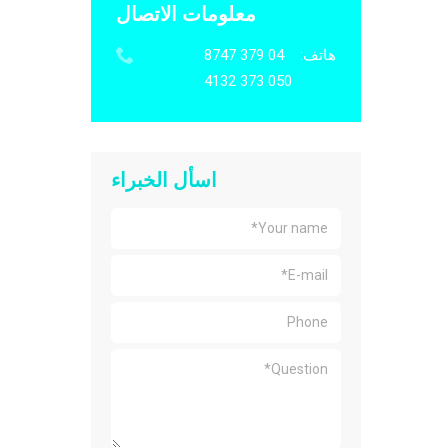
معلومات الاتصال
هاتف:
04 379 8747
050 373 4132
اسأل الخبراء