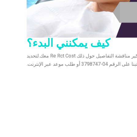
كيف يمكنني البدء؟
سيكون من دواعي سرور دكتور لافانيا/ دكتور سمير وموظفيهم في كوزموكير مناقشة التفاصيل حول ذلك Re Rct Cost معك.لتحديد
لب موعد عبر الإنترنت.