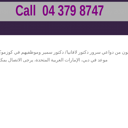
موعد في دبي، الإمارات العربية المتحدة، يرجى الاتصال بمكتبنا على الرقم 04-3798747 أو ط