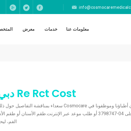
info@cosmocaremedicalc
معلومات عنا
خدمات
معرض
المتخصص
Re Rct Cost دبي | مركز كوزموكير الطبي
الاتصال على 04-3798747 أو طلب موعد عبر الإنترنت.طقم الأسنان أ
الفم، ليح