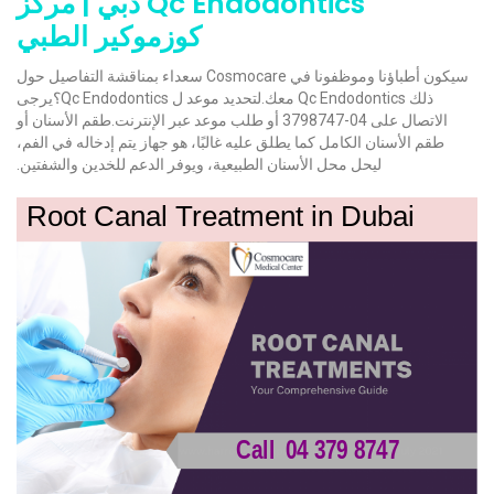
Qc Endodontics دبي | مركز
كوزموكير الطبي
سيكون أطباؤنا وموظفونا في Cosmocare سعداء بمناقشة التفاصيل حول
ذلك Qc Endodontics معك.لتحديد موعد ل Qc Endodontics؟يرجى
الاتصال على 04-3798747 أو طلب موعد عبر الإنترنت.طقم الأسنان أو
طقم الأسنان الكامل كما يطلق عليه غالبًا، هو جهاز يتم إدخاله في الفم،
ليحل محل الأسنان الطبيعية، ويوفر الدعم للخدين والشفتين.