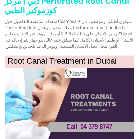
Perforated Root Canal دبي | مركز
كوزموكير الطبي
سيكون أطباؤنا وموظفونا في Cosmocare سعداء بمناقشة التفاصيل حول
ذلك Perforated Root Canal معك.لتحديد موعد ل Perforated Root
Canal؟يرجى الاتصال على 04-3798747 أو طلب موعد عبر الإنترنت.طقم
الأسنان أو طقم الأسنان الكامل كما يطلق عليه غالبًا، هو جهاز يتم إدخاله في
الفم، ليحل محل الأسنان الطبيعية، ويوفر الدعم للخدين والشفتين.