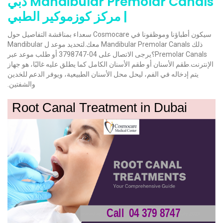
Mandibular Premolar Canals دبي
| مركز كوزموكير الطبي
سيكون أطباؤنا وموظفونا في Cosmocare سعداء بمناقشة التفاصيل حول
ذلك Mandibular Premolar Canals معك.لتحديد موعد ل Mandibular
Premolar Canals؟يرجى الاتصال على 04-3798747 أو طلب موعد عبر
الإنترنت.طقم الأسنان أو طقم الأسنان الكامل كما يطلق عليه غالبًا، هو جهاز
يتم إدخاله في الفم، ليحل محل الأسنان الطبيعية، ويوفر الدعم للخدين
والشفتين.