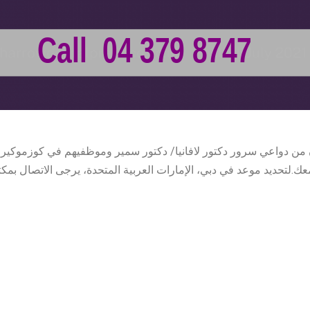
ك.لتحديد موعد في دبي، الإمارات العربية المتحدة، يرجى الاتصال بمكتبنا على الرقم 04-3798747 أو طل