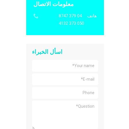
معلومات الاتصال
هاتف:
04 379 8747
050 373 4132
اسأل الخبراء