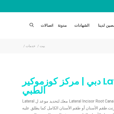
ين لدينا
الشهادات
مدونة
اتصالات
بيت
خدمات
Lateral Incisor Root Canal دبي | مركز كوزموكير
الطبي
سيكون أطباؤنا وموظفونا في Cosmocare سعداء بمناقشة التفاصيل حول ذلك Lateral Incisor Root Canal معك.لتحديد موعد ل Lateral
04-3798747 أو طلب موعد عبر الإنترنت.طقم الأسنان أو طقم الأسنان الكامل كما يطلق عليه