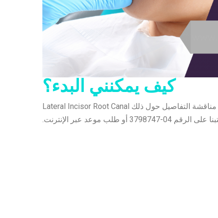
كيف يمكنني البدء؟
سيكون من دواعي سرور دكتور لافانيا/ دكتور سمير وموظفيهم في كوزموكير مناقشة التفاصيل حول ذلك Lateral Incisor Root Canal
ب موعد عبر الإنترنت.