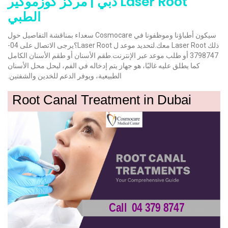
Laser Root دبي | مركز كوزموكير
الطبي
سيكون أطباؤنا وموظفونا في Cosmocare سعداء بمناقشة التفاصيل حول
ذلك Laser Root معك.لتحديد موعد ل Laser Root؟يرجى الاتصال على 04-
3798747 أو طلب موعد عبر الإنترنت.طقم الأسنان أو طقم الأسنان الكامل
كما يطلق عليه غالبًا، هو جهاز يتم إدخاله في الفم، ليحل محل الأسنان
الطبيعية، ويوفر الدعم للخدين والشفتين.