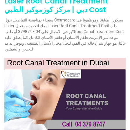
Laser Root Canal Treatment
Cost دبي | مركز كوزموكير الطبي
سيكون أطباؤنا وموظفونا في Cosmocare سعداء بمناقشة التفاصيل حول
ذلك Laser Root Canal Treatment Cost معك.لتحديد موعد ل Laser
Root Canal Treatment Cost؟يرجى الاتصال على 04-3798747 أو طلب
موعد عبر الإنترنت.طقم الأسنان أو طقم الأسنان الكامل كما يطلق عليه
غالبًا، هو جهاز يتم إدخاله في الفم، ليحل محل الأسنان الطبيعية، ويوفر الدعم
للخدين والشفتين.