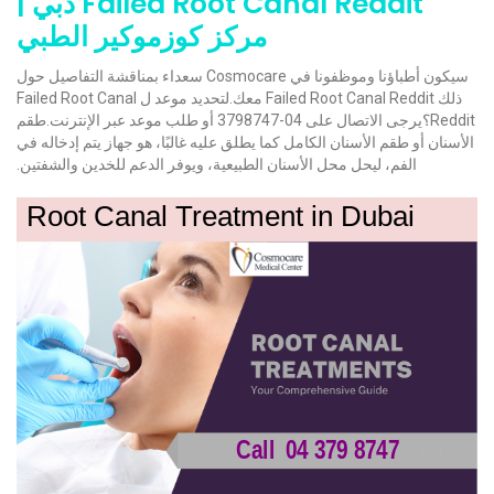
Failed Root Canal Reddit دبي |
مركز كوزموكير الطبي
سيكون أطباؤنا وموظفونا في Cosmocare سعداء بمناقشة التفاصيل حول
ذلك Failed Root Canal Reddit معك.لتحديد موعد ل Failed Root Canal
Reddit؟يرجى الاتصال على 04-3798747 أو طلب موعد عبر الإنترنت.طقم
الأسنان أو طقم الأسنان الكامل كما يطلق عليه غالبًا، هو جهاز يتم إدخاله في
الفم، ليحل محل الأسنان الطبيعية، ويوفر الدعم للخدين والشفتين.