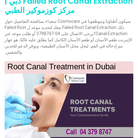
Failed Root Canal Extraction دبي |
مركز كوزموكير الطبي
سيكون أطباؤنا وموظفونا في Cosmocare سعداء بمناقشة التفاصيل حول
ذلك Failed Root Canal Extraction معك.لتحديد موعد ل Failed Root
Canal Extraction؟يرجى الاتصال على 04-3798747 أو طلب موعد عبر
الإنترنت.طقم الأسنان أو طقم الأسنان الكامل كما يطلق عليه غالبًا، هو جهاز
يتم إدخاله في الفم، ليحل محل الأسنان الطبيعية، ويوفر الدعم للخدين
والشفتين.