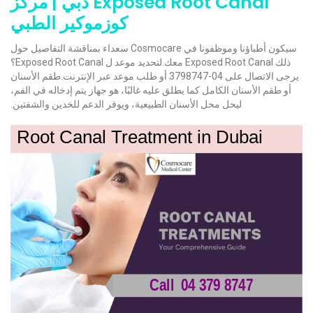
Exposed Root Canal دبي | مركز
كوزموكير الطبي
سيكون أطباؤنا وموظفونا في Cosmocare سعداء بمناقشة التفاصيل حول
ذلك Exposed Root Canal معك.لتحديد موعد ل Exposed Root Canal؟
يرجى الاتصال على 04-3798747 أو طلب موعد عبر الإنترنت.طقم الأسنان
أو طقم الأسنان الكامل كما يطلق عليه غالبًا، هو جهاز يتم إدخاله في الفم،
ليحل محل الأسنان الطبيعية، ويوفر الدعم للخدين والشفتين.