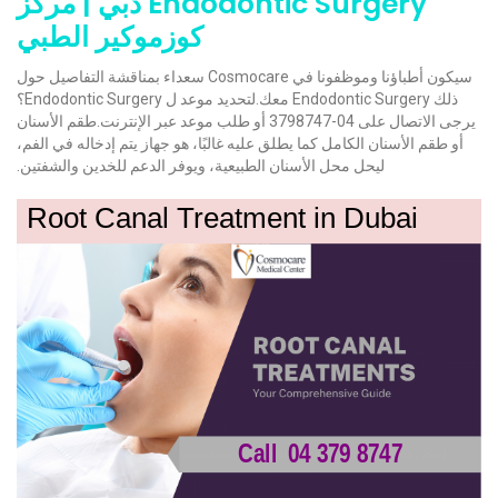
Endodontic Surgery دبي | مركز
كوزموكير الطبي
سيكون أطباؤنا وموظفونا في Cosmocare سعداء بمناقشة التفاصيل حول
ذلك Endodontic Surgery معك.لتحديد موعد ل Endodontic Surgery؟
يرجى الاتصال على 04-3798747 أو طلب موعد عبر الإنترنت.طقم الأسنان
أو طقم الأسنان الكامل كما يطلق عليه غالبًا، هو جهاز يتم إدخاله في الفم،
ليحل محل الأسنان الطبيعية، ويوفر الدعم للخدين والشفتين.