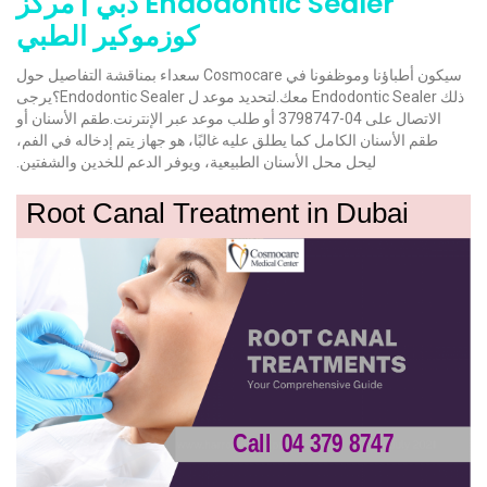
Endodontic Sealer دبي | مركز
كوزموكير الطبي
سيكون أطباؤنا وموظفونا في Cosmocare سعداء بمناقشة التفاصيل حول
ذلك Endodontic Sealer معك.لتحديد موعد ل Endodontic Sealer؟يرجى
الاتصال على 04-3798747 أو طلب موعد عبر الإنترنت.طقم الأسنان أو
طقم الأسنان الكامل كما يطلق عليه غالبًا، هو جهاز يتم إدخاله في الفم،
ليحل محل الأسنان الطبيعية، ويوفر الدعم للخدين والشفتين.