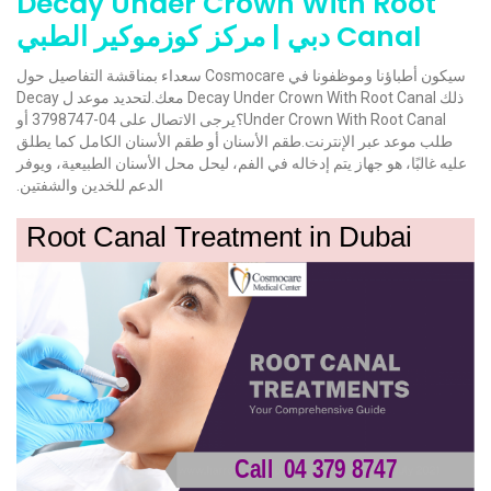
Decay Under Crown With Root
Canal دبي | مركز كوزموكير الطبي
سيكون أطباؤنا وموظفونا في Cosmocare سعداء بمناقشة التفاصيل حول
ذلك Decay Under Crown With Root Canal معك.لتحديد موعد ل Decay
Under Crown With Root Canal؟يرجى الاتصال على 04-3798747 أو
طلب موعد عبر الإنترنت.طقم الأسنان أو طقم الأسنان الكامل كما يطلق
عليه غالبًا، هو جهاز يتم إدخاله في الفم، ليحل محل الأسنان الطبيعية، ويوفر
الدعم للخدين والشفتين.