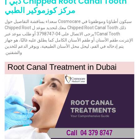
Chipped Root Canal Tooth دبي |
مركز كوزموكير الطبي
سيكون أطباؤنا وموظفونا في Cosmocare سعداء بمناقشة التفاصيل حول
ذلك Chipped Root Canal Tooth معك.لتحديد موعد ل Chipped Root
Canal Tooth؟يرجى الاتصال على 04-3798747 أو طلب موعد عبر
الإنترنت.طقم الأسنان أو طقم الأسنان الكامل كما يطلق عليه غالبًا، هو جهاز
يتم إدخاله في الفم، ليحل محل الأسنان الطبيعية، ويوفر الدعم للخدين
والشفتين.