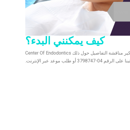
كيف يمكنني البدء؟
سيكون من دواعي سرور دكتور لافانيا/ دكتور سمير وموظفيهم في كوزموكير مناقشة التفاصيل حول ذلك Center Of Endodontics
ب موعد عبر الإنترنت.