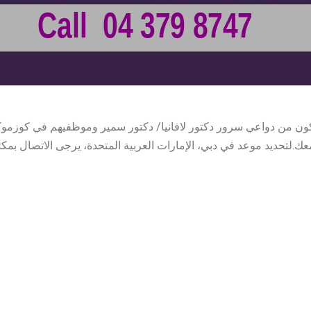
ك.لتحديد موعد في دبي، الإمارات العربية المتحدة، يرجى الاتصال بمكتبنا على الرقم 04-3798747 أو طل