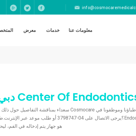
info@cosmocaremedicalc
معلومات عنا
خدمات
معرض
المتخصص
Center Of Endodonti دبي | مركز كوزموكير الطبي
Endodontics؟يرجى الاتصال على 04-3798747 أو
هو جهاز يتم إدخاله في الفم، لي