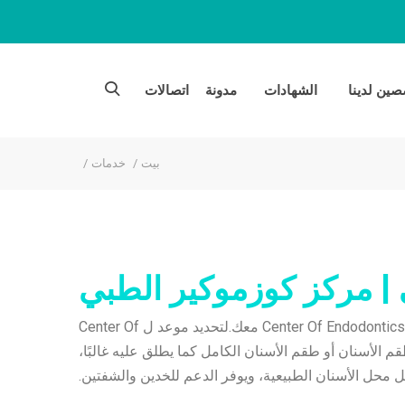
ين لدينا
الشهادات
مدونة
اتصالات
بيت
خدمات
سيكون أطباؤنا وموظفونا في Cosmocare سعداء بمناقشة التفاصيل حول ذلك Center Of Endodontics معك.لتحديد موعد ل Center Of
 طلب موعد عبر الإنترنت.طقم الأسنان أو طقم الأسنان الكامل كما يطلق عليه غالبًا،
حل محل الأسنان الطبيعية، ويوفر الدعم للخدين والشفتين.