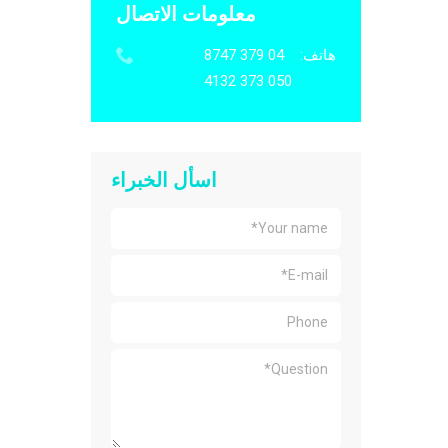
معلومات الاتصال
هاتف:
04 379 8747
050 373 4132
اسأل الخبراء