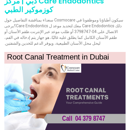
Care Endodontics دبي | مركز
كوزموكير الطبي
سيكون أطباؤنا وموظفونا في Cosmocare سعداء بمناقشة التفاصيل حول
ذلك Care Endodontics معك.لتحديد موعد ل Care Endodontics؟يرجى
الاتصال على 04-3798747 أو طلب موعد عبر الإنترنت.طقم الأسنان أو
طقم الأسنان الكامل كما يطلق عليه غالبًا، هو جهاز يتم إدخاله في الفم،
ليحل محل الأسنان الطبيعية، ويوفر الدعم للخدين والشفتين.