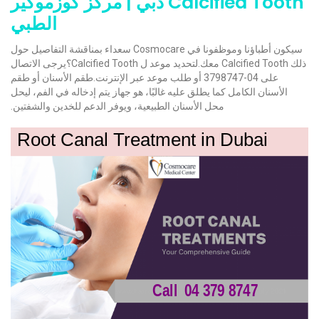
Calcified Tooth دبي | مركز كوزموكير
الطبي
سيكون أطباؤنا وموظفونا في Cosmocare سعداء بمناقشة التفاصيل حول
ذلك Calcified Tooth معك.لتحديد موعد ل Calcified Tooth؟يرجى الاتصال
على 04-3798747 أو طلب موعد عبر الإنترنت.طقم الأسنان أو طقم
الأسنان الكامل كما يطلق عليه غالبًا، هو جهاز يتم إدخاله في الفم، ليحل
محل الأسنان الطبيعية، ويوفر الدعم للخدين والشفتين.