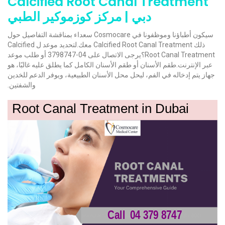
Calcified Root Canal Treatment
دبي | مركز كوزموكير الطبي
سيكون أطباؤنا وموظفونا في Cosmocare سعداء بمناقشة التفاصيل حول
ذلك Calcified Root Canal Treatment معك.لتحديد موعد ل Calcified
Root Canal Treatment؟يرجى الاتصال على 04-3798747 أو طلب موعد
عبر الإنترنت.طقم الأسنان أو طقم الأسنان الكامل كما يطلق عليه غالبًا، هو
جهاز يتم إدخاله في الفم، ليحل محل الأسنان الطبيعية، ويوفر الدعم للخدين
والشفتين.