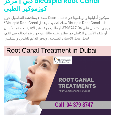
Bicuspid Root Canal دبي | مركز
كوزموكير الطبي
سيكون أطباؤنا وموظفونا في Cosmocare سعداء بمناقشة التفاصيل حول
ذلك Bicuspid Root Canal معك.لتحديد موعد ل Bicuspid Root Canal؟
يرجى الاتصال على 04-3798747 أو طلب موعد عبر الإنترنت.طقم الأسنان
أو طقم الأسنان الكامل كما يطلق عليه غالبًا، هو جهاز يتم إدخاله في الفم،
ليحل محل الأسنان الطبيعية، ويوفر الدعم للخدين والشفتين.