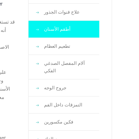
علاج قنوات الجذور
قد تستغ
أطقم الأسنان
أنه
تطعيم العظام
الاصط
آلام المفصل الصدغي
الفكي
على 
وج
جروح الوجه
الأسن
معه
التمزقات داخل الفم
فكين مكسورين