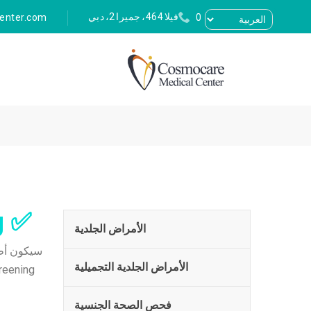
فيلا 464، جميرا 2، دبي
enter.com
04 379 8747
✅ skin cancer screening دبي | مركز كوزموكير الطبي
الأمراض الجلدية
الأمراض الجلدية التجميلية
فحص الصحة الجنسية