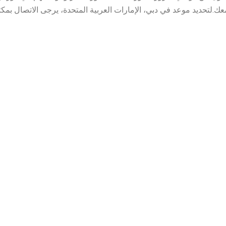
ك.لتحديد موعد في دبي، الإمارات العربية المتحدة، يرجى الاتصال بمكتبنا على الرقم 04-3798747 أو طل