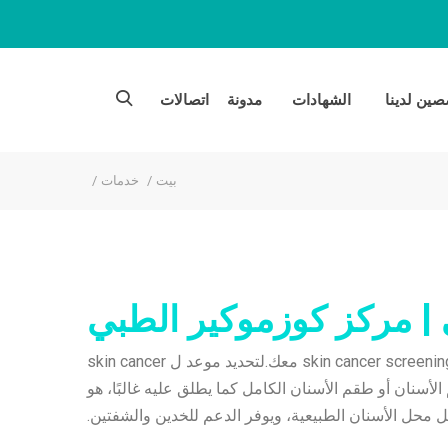
ين لدينا
الشهادات
مدونة
اتصالات
بيت
خدمات
سيكون أطباؤنا وموظفونا في Cosmocare سعداء بمناقشة التفاصيل حول ذلك skin cancer screening معك.لتحديد موعد ل skin cancer
موعد عبر الإنترنت.طقم الأسنان أو طقم الأسنان الكامل كما يطلق عليه غالبًا، هو
ل محل الأسنان الطبيعية، ويوفر الدعم للخدين والشفتين.