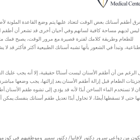
رق أطقم أسنانك بعض الوقت لتعتاد عليها.يتم وضع القاعدة الملونة لأط
 ليس لديهم مساحة كافية لسانهم.وفي أحيان أخرى قد تشعر أن أطقم 
للطعام وطريقة كلامك لفترة قصيرة.مع مرور الوقت، يصبح فمك متدر
ناعية، وتبدأ في الشعور بأنها تشبه أسنانك الطبيعية أكثر فأكثر.قد لا يش
الرغم من أن أطقم الأسنان ليست أسنانًا حقيقية، إلا أنه يجب عليك العن
زيئات الطعام قبل إزالة أطقم الأسنان.بعد إزالتها، يجب وضعها مباش
ان.لا تستخدم الماء الساخن أبدًا لأنه قد يؤدي إلى تشوه طقم الأسنان.
ا حتى لا تسقطها.أيضًا، لا تحاول أبدًا تعديل طقم أسنانك بنفسك.يمكن