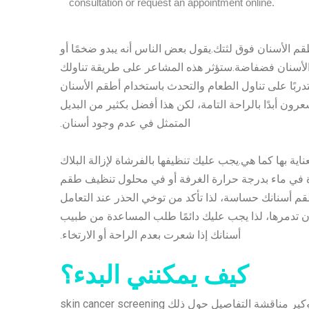
قم الأسنان فوق لثتك.يقول بعض الناس أنه يبدو ضخمًا أو
الأسنان فضفاضة.ستؤثر هذه المشاعر على طريقة تناولك
بًا على تناول الطعام والتحدث باستخدام أطقم الأسنان
عرون أبدًا بالراحة التامة، لكن هذا أفضل بكثير من البديل
المتمثل في عدم وجود أسنان.
اية بها كما هي.يجب عليك تنظيفها بالفرشاة لإزالة البلاك
رة في ماء بدرجة حرارة الغرفة أو في محلول تنظيف طقم
أطقم أسنانك حساسة، لذا تأكد من توخي الحذر عند التعامل
 أن تدمرها، لذا يجب عليك دائمًا طلب المساعدة من طبيب
أسنانك إذا شعرت بعدم الراحة أو الارتخاء.
كيف يمكنني البدء؟
سيكون من دواعي سرور دكتور لافانيا/ دكتور سمير وموظفيهم في كوزموكير مناقشة التفاصيل حول ذلك skin cancer screening