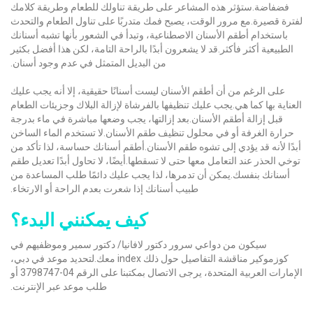
فضفاضة.ستؤثر هذه المشاعر على طريقة تناولك للطعام وطريقة كلامك
لفترة قصيرة.مع مرور الوقت، يصبح فمك متدربًا على تناول الطعام والتحدث
باستخدام أطقم الأسنان الاصطناعية، وتبدأ في الشعور بأنها تشبه أسنانك
الطبيعية أكثر فأكثر.قد لا يشعرون أبدًا بالراحة التامة، لكن هذا أفضل بكثير
من البديل المتمثل في عدم وجود أسنان.
على الرغم من أن أطقم الأسنان ليست أسنانًا حقيقية، إلا أنه يجب عليك
العناية بها كما هي.يجب عليك تنظيفها بالفرشاة لإزالة البلاك وجزيئات الطعام
قبل إزالة أطقم الأسنان.بعد إزالتها، يجب وضعها مباشرة في ماء بدرجة
حرارة الغرفة أو في محلول تنظيف طقم الأسنان.لا تستخدم الماء الساخن
أبدًا لأنه قد يؤدي إلى تشوه طقم الأسنان.أطقم أسنانك حساسة، لذا تأكد من
توخي الحذر عند التعامل معها حتى لا تسقطها.أيضًا، لا تحاول أبدًا تعديل طقم
أسنانك بنفسك.يمكن أن تدمرها، لذا يجب عليك دائمًا طلب المساعدة من
طبيب أسنانك إذا شعرت بعدم الراحة أو الارتخاء.
كيف يمكنني البدء؟
سيكون من دواعي سرور دكتور لافانيا/ دكتور سمير وموظفيهم في
كوزموكير مناقشة التفاصيل حول ذلك index معك.لتحديد موعد في دبي،
الإمارات العربية المتحدة، يرجى الاتصال بمكتبنا على الرقم 04-3798747 أو
طلب موعد عبر الإنترنت.