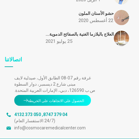
حشو الأسنان الملون
22 أغسطس 2020
العلاج بالبلازما الغنية بالصفائح الدموية...
25 يوليو 2021
اتصالاتنا
غرفة رقم 07-08 الطابق الأول، صيدلية لايف
مبنى شارع 2 ديسمبر، دوار السطوة
ص.ب 126590، دبي، الإمارات العربية المتحدة.
الحصول على الاتجاهات على الخريطة
050 373 4132
,
04 379 8747
(24/7 الاستفسار العام)
info@cosmocaremedicalcenter.com