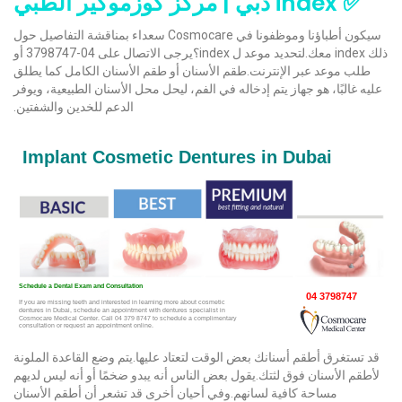
✅ index دبي | مركز كوزموكير الطبي
سيكون أطباؤنا وموظفونا في Cosmocare سعداء بمناقشة التفاصيل حول
ذلك index معك.لتحديد موعد ل index؟يرجى الاتصال على 04-3798747 أو
طلب موعد عبر الإنترنت.طقم الأسنان أو طقم الأسنان الكامل كما يطلق
عليه غالبًا، هو جهاز يتم إدخاله في الفم، ليحل محل الأسنان الطبيعية، ويوفر
الدعم للخدين والشفتين.
قد تستغرق أطقم أسنانك بعض الوقت لتعتاد عليها.يتم وضع القاعدة الملونة
لأطقم الأسنان فوق لثتك.يقول بعض الناس أنه يبدو ضخمًا أو أنه ليس لديهم
مساحة كافية لسانهم.وفي أحيان أخرى قد تشعر أن أطقم الأسنان