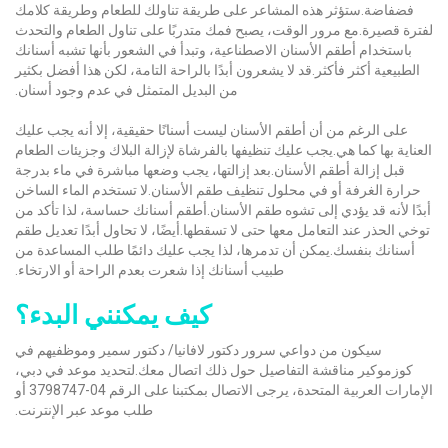
فضفاضة.ستؤثر هذه المشاعر على طريقة تناولك للطعام وطريقة كلامك
لفترة قصيرة.مع مرور الوقت، يصبح فمك متدربًا على تناول الطعام والتحدث
باستخدام أطقم الأسنان الاصطناعية، وتبدأ في الشعور بأنها تشبه أسنانك
الطبيعية أكثر فأكثر.قد لا يشعرون أبدًا بالراحة التامة، لكن هذا أفضل بكثير
من البديل المتمثل في عدم وجود أسنان.
على الرغم من أن أطقم الأسنان ليست أسنانًا حقيقية، إلا أنه يجب عليك
العناية بها كما هي.يجب عليك تنظيفها بالفرشاة لإزالة البلاك وجزيئات الطعام
قبل إزالة أطقم الأسنان.بعد إزالتها، يجب وضعها مباشرة في ماء بدرجة
حرارة الغرفة أو في محلول تنظيف طقم الأسنان.لا تستخدم الماء الساخن
أبدًا لأنه قد يؤدي إلى تشوه طقم الأسنان.أطقم أسنانك حساسة، لذا تأكد من
توخي الحذر عند التعامل معها حتى لا تسقطها.أيضًا، لا تحاول أبدًا تعديل طقم
أسنانك بنفسك.يمكن أن تدمرها، لذا يجب عليك دائمًا طلب المساعدة من
طبيب أسنانك إذا شعرت بعدم الراحة أو الارتخاء.
كيف يمكنني البدء؟
سيكون من دواعي سرور دكتور لافانيا/ دكتور سمير وموظفيهم في
كوزموكير مناقشة التفاصيل حول ذلك اتصال معك.لتحديد موعد في دبي،
الإمارات العربية المتحدة، يرجى الاتصال بمكتبنا على الرقم 04-3798747 أو
طلب موعد عبر الإنترنت.