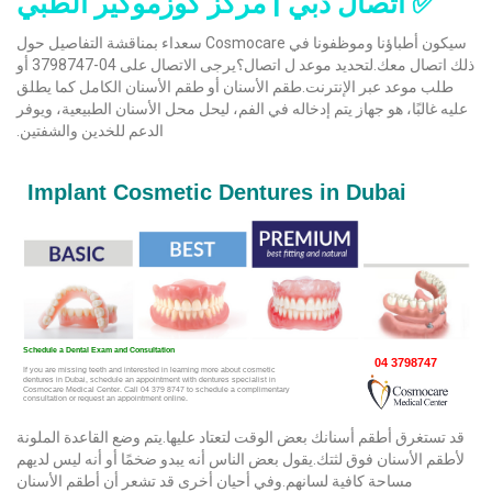
✅ اتصال دبي | مركز كوزموكير الطبي
سيكون أطباؤنا وموظفونا في Cosmocare سعداء بمناقشة التفاصيل حول
ذلك اتصال معك.لتحديد موعد ل اتصال؟يرجى الاتصال على 04-3798747 أو
طلب موعد عبر الإنترنت.طقم الأسنان أو طقم الأسنان الكامل كما يطلق
عليه غالبًا، هو جهاز يتم إدخاله في الفم، ليحل محل الأسنان الطبيعية، ويوفر
الدعم للخدين والشفتين.
قد تستغرق أطقم أسنانك بعض الوقت لتعتاد عليها.يتم وضع القاعدة الملونة
لأطقم الأسنان فوق لثتك.يقول بعض الناس أنه يبدو ضخمًا أو أنه ليس لديهم
مساحة كافية لسانهم.وفي أحيان أخرى قد تشعر أن أطقم الأسنان