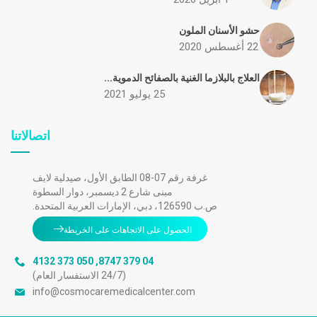
حشو الأسنان الملون
22 أغسطس 2020
العلاج بالبلازما الغنية بالصفائح الدموية...
25 يوليو 2021
اتصالاتنا
غرفة رقم 07-08 الطابق الأول، صيدلية لايف
مبنى شارع 2 ديسمبر، دوار السطوة
ص.ب 126590، دبي، الإمارات العربية المتحدة.
الحصول على الاتجاهات على الخريطة
050 373 4132
,
04 379 8747
(24/7 الاستفسار العام)
info@cosmocaremedicalcenter.com