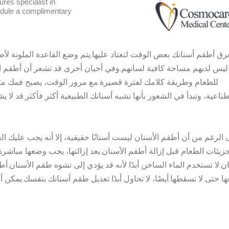
رق أطقم أسنانك بعض الوقت لتعتاد عليها.يتم وضع القاعدة الملونة لأط
 ليس لديهم مساحة كافية لسانهم.وفي أحيان أخرى قد تشعر أن أطقم 
للطعام وطريقة كلامك لفترة قصيرة.مع مرور الوقت، يصبح فمك متدر
ناعية، وتبدأ في الشعور بأنها تشبه أسنانك الطبيعية أكثر فأكثر.قد لا يش
الرغم من أن أطقم الأسنان ليست أسنانًا حقيقية، إلا أنه يجب عليك العن
زيئات الطعام قبل إزالة أطقم الأسنان.بعد إزالتها، يجب وضعها مباش
ان.لا تستخدم الماء الساخن أبدًا لأنه قد يؤدي إلى تشوه طقم الأسنان.
ا حتى لا تسقطها.أيضًا، لا تحاول أبدًا تعديل طقم أسنانك بنفسك.يمكن