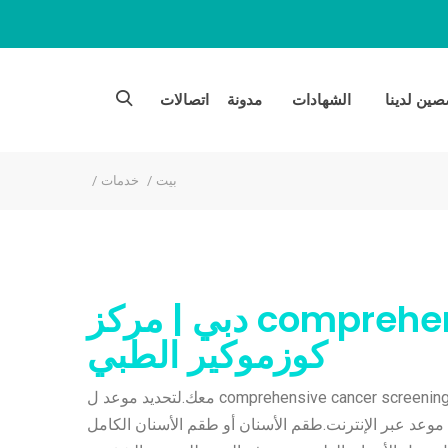
ين لدينا
الشهادات
مدونة
اتصالات
بيت
خدمات
✅ comprehensive cancer screening دبي | مركز
كوزموكير الطبي
سيكون أطباؤنا وموظفونا في Cosmocare سعداء بمناقشة التفاصيل حول ذلك comprehensive cancer screening معك.لتحديد موعد ل
comprehensive ؟يرجى الاتصال على 04-3798747 أو طلب موعد عبر الإنترنت.طقم الأسنان أو طقم الأسنان الكامل