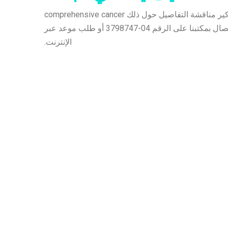
سيكون من دواعي سرور دكتور لافانيا/ دكتور سمير وموظفيهم في كوزموكير مناقشة التفاصيل حول ذلك comprehensive cancer
screening معك.لتحديد موعد في دبي، الإمارات العربية المتحدة، يرجى الاتصال بمكتبنا على الرقم 04-3798747 أو طلب موعد عبر
الإنترنت.