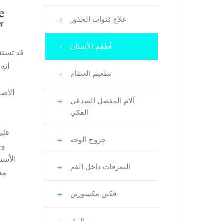
علاج قنوات الجذور
أطقم الأسنان
قد تستغ
أنه
تطعيم العظام
الاصط
آلام المفصل الصدغي
الفكي
على 
جروح الوجه
وج
الأسن
التمزقات داخل الفم
معه
فكين مكسورين