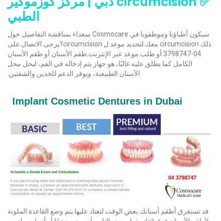
✅ circumcision دبي | مركز كوزموكير
الطبي
سيكون أطباؤنا وموظفونا في Cosmocare سعداء بمناقشة التفاصيل حول
ذلك circumcision معك.لتحديد موعد ل circumcision؟يرجى الاتصال على
04-3798747 أو طلب موعد عبر الإنترنت.طقم الأسنان أو طقم الأسنان
الكامل كما يطلق عليه غالبًا، هو جهاز يتم إدخاله في الفم، ليحل محل
الأسنان الطبيعية، ويوفر الدعم للخدين والشفتين.
قد تستغرق أطقم أسنانك بعض الوقت لتعتاد عليها.يتم وضع القاعدة الملونة
لأطقم الأسنان فوق لثتك.يقول بعض الناس أنه يبدو ضخمًا أو أنه ليس لديهم