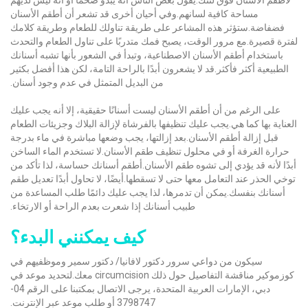
مساحة كافية لسانهم.وفي أحيان أخرى قد تشعر أن أطقم الأسنان
فضفاضة.ستؤثر هذه المشاعر على طريقة تناولك للطعام وطريقة كلامك
لفترة قصيرة.مع مرور الوقت، يصبح فمك متدربًا على تناول الطعام والتحدث
باستخدام أطقم الأسنان الاصطناعية، وتبدأ في الشعور بأنها تشبه أسنانك
الطبيعية أكثر فأكثر.قد لا يشعرون أبدًا بالراحة التامة، لكن هذا أفضل بكثير
من البديل المتمثل في عدم وجود أسنان.
على الرغم من أن أطقم الأسنان ليست أسنانًا حقيقية، إلا أنه يجب عليك
العناية بها كما هي.يجب عليك تنظيفها بالفرشاة لإزالة البلاك وجزيئات الطعام
قبل إزالة أطقم الأسنان.بعد إزالتها، يجب وضعها مباشرة في ماء بدرجة
حرارة الغرفة أو في محلول تنظيف طقم الأسنان.لا تستخدم الماء الساخن
أبدًا لأنه قد يؤدي إلى تشوه طقم الأسنان.أطقم أسنانك حساسة، لذا تأكد من
توخي الحذر عند التعامل معها حتى لا تسقطها.أيضًا، لا تحاول أبدًا تعديل طقم
أسنانك بنفسك.يمكن أن تدمرها، لذا يجب عليك دائمًا طلب المساعدة من
طبيب أسنانك إذا شعرت بعدم الراحة أو الارتخاء.
كيف يمكنني البدء؟
سيكون من دواعي سرور دكتور لافانيا/ دكتور سمير وموظفيهم في
كوزموكير مناقشة التفاصيل حول ذلك circumcision معك.لتحديد موعد في
دبي، الإمارات العربية المتحدة، يرجى الاتصال بمكتبنا على الرقم 04-
3798747 أو طلب موعد عبر الإنترنت.