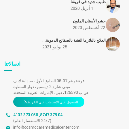
طبيب جديد في فريقنا
1 أبريل 2020
حشو الأسنان الملون
22 أغسطس 2020
العلاج بالبلازما الغنية بالصفائح الدموية...
25 يوليو 2021
اتصالاتنا
غرفة رقم 07-08 الطابق الأول، صيدلية لايف
مبنى شارع 2 ديسمبر، دوار السطوة
ص.ب 126590، دبي، الإمارات العربية المتحدة.
الحصول على الاتجاهات على الخريطة
050 373 4132
,
04 379 8747
(24/7 الاستفسار العام)
info@cosmocaremedicalcenter.com