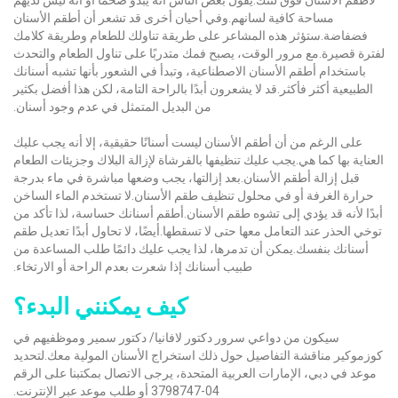
مساحة كافية لسانهم.وفي أحيان أخرى قد تشعر أن أطقم الأسنان
فضفاضة.ستؤثر هذه المشاعر على طريقة تناولك للطعام وطريقة كلامك
لفترة قصيرة.مع مرور الوقت، يصبح فمك متدربًا على تناول الطعام والتحدث
باستخدام أطقم الأسنان الاصطناعية، وتبدأ في الشعور بأنها تشبه أسنانك
الطبيعية أكثر فأكثر.قد لا يشعرون أبدًا بالراحة التامة، لكن هذا أفضل بكثير
من البديل المتمثل في عدم وجود أسنان.
على الرغم من أن أطقم الأسنان ليست أسنانًا حقيقية، إلا أنه يجب عليك
العناية بها كما هي.يجب عليك تنظيفها بالفرشاة لإزالة البلاك وجزيئات الطعام
قبل إزالة أطقم الأسنان.بعد إزالتها، يجب وضعها مباشرة في ماء بدرجة
حرارة الغرفة أو في محلول تنظيف طقم الأسنان.لا تستخدم الماء الساخن
أبدًا لأنه قد يؤدي إلى تشوه طقم الأسنان.أطقم أسنانك حساسة، لذا تأكد من
توخي الحذر عند التعامل معها حتى لا تسقطها.أيضًا، لا تحاول أبدًا تعديل طقم
أسنانك بنفسك.يمكن أن تدمرها، لذا يجب عليك دائمًا طلب المساعدة من
طبيب أسنانك إذا شعرت بعدم الراحة أو الارتخاء.
كيف يمكنني البدء؟
سيكون من دواعي سرور دكتور لافانيا/ دكتور سمير وموظفيهم في
كوزموكير مناقشة التفاصيل حول ذلك استخراج الأسنان المولية معك.لتحديد
موعد في دبي، الإمارات العربية المتحدة، يرجى الاتصال بمكتبنا على الرقم
04-3798747 أو طلب موعد عبر الإنترنت.