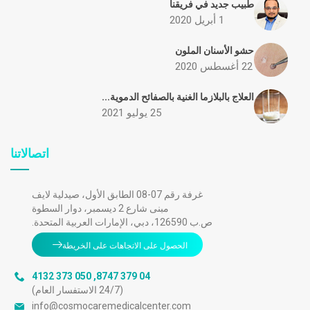
طبيب جديد في فريقنا
1 أبريل 2020
حشو الأسنان الملون
22 أغسطس 2020
العلاج بالبلازما الغنية بالصفائح الدموية...
25 يوليو 2021
اتصالاتنا
غرفة رقم 07-08 الطابق الأول، صيدلية لايف
مبنى شارع 2 ديسمبر، دوار السطوة
ص.ب 126590، دبي، الإمارات العربية المتحدة.
الحصول على الاتجاهات على الخريطة
050 373 4132
,
04 379 8747
(24/7 الاستفسار العام)
info@cosmocaremedicalcenter.com