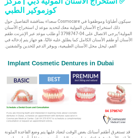
✅ استخراج الأسنان المولية دبي | مركز
كوزموكير الطبي
سيكون أطباؤنا وموظفونا في Cosmocare سعداء بمناقشة التفاصيل حول
ذلك استخراج الأسنان المولية معك.لتحديد موعد ل استخراج الأسنان
المولية؟يرجى الاتصال على 04-3798747 أو طلب موعد عبر الإنترنت.طقم
الأسنان أو طقم الأسنان الكامل كما يطلق عليه غالبًا، هو جهاز يتم إدخاله في
الفم، ليحل محل الأسنان الطبيعية، ويوفر الدعم للخدين والشفتين.
قد تستغرق أطقم أسنانك بعض الوقت لتعتاد عليها.يتم وضع القاعدة الملونة
لأطقم الأسنان فوق لثتك.يقول بعض الناس أنه يبدو ضخمًا أو أنه ليس لديهم