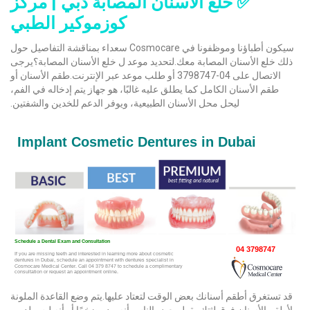
✅ خلع الأسنان المصابة دبي | مركز
كوزموكير الطبي
سيكون أطباؤنا وموظفونا في Cosmocare سعداء بمناقشة التفاصيل حول
ذلك خلع الأسنان المصابة معك.لتحديد موعد ل خلع الأسنان المصابة؟يرجى
الاتصال على 04-3798747 أو طلب موعد عبر الإنترنت.طقم الأسنان أو
طقم الأسنان الكامل كما يطلق عليه غالبًا، هو جهاز يتم إدخاله في الفم،
ليحل محل الأسنان الطبيعية، ويوفر الدعم للخدين والشفتين.
قد تستغرق أطقم أسنانك بعض الوقت لتعتاد عليها.يتم وضع القاعدة الملونة
لأطقم الأسنان فوق لثتك.يقول بعض الناس أنه يبدو ضخمًا أو أنه ليس لديهم