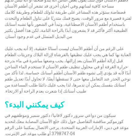
مساحة كافية لسانهم.وفي أحيان أخرى قد تشعر أن أطقم الأسنان
فضفاضة.ستؤثر هذه المشاعر على طريقة تناولك للطعام وطريقة كلامك
لفترة قصيرة.مع مرور الوقت، يصبح فمك متدربًا على تناول الطعام والتحدث
باستخدام أطقم الأسنان الاصطناعية، وتبدأ في الشعور بأنها تشبه أسنانك
الطبيعية أكثر فأكثر.قد لا يشعرون أبدًا بالراحة التامة، لكن هذا أفضل بكثير
من البديل المتمثل في عدم وجود أسنان.
على الرغم من أن أطقم الأسنان ليست أسنانًا حقيقية، إلا أنه يجب عليك
العناية بها كما هي.يجب عليك تنظيفها بالفرشاة لإزالة البلاك وجزيئات الطعام
قبل إزالة أطقم الأسنان.بعد إزالتها، يجب وضعها مباشرة في ماء بدرجة
حرارة الغرفة أو في محلول تنظيف طقم الأسنان.لا تستخدم الماء الساخن
أبدًا لأنه قد يؤدي إلى تشوه طقم الأسنان.أطقم أسنانك حساسة، لذا تأكد من
توخي الحذر عند التعامل معها حتى لا تسقطها.أيضًا، لا تحاول أبدًا تعديل طقم
أسنانك بنفسك.يمكن أن تدمرها، لذا يجب عليك دائمًا طلب المساعدة من
طبيب أسنانك إذا شعرت بعدم الراحة أو الارتخاء.
كيف يمكنني البدء؟
سيكون من دواعي سرور دكتور لافانيا/ دكتور سمير وموظفيهم في
كوزموكير مناقشة التفاصيل حول ذلك خلع الأسنان المصابة معك.لتحديد
موعد في دبي، الإمارات العربية المتحدة، يرجى الاتصال بمكتبنا على الرقم
04-3798747 أو طلب موعد عبر الإنترنت.