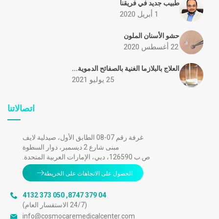
طبيب جديد في فريقنا
1 أبريل 2020
حشو الأسنان الملون
22 أغسطس 2020
العلاج بالبلازما الغنية بالصفائح الدموية...
25 يوليو 2021
اتصالاتنا
غرفة رقم 07-08 الطابق الأول، صيدلية لايف
مبنى شارع 2 ديسمبر، دوار السطوة
ص.ب 126590، دبي، الإمارات العربية المتحدة.
الحصول على الاتجاهات على الخريطة
050 373 4132
,
04 379 8747
(24/7 الاستفسار العام)
info@cosmocaremedicalcenter.com