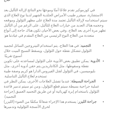
في كوزموكير نقدم علاجًا آمنًا وموجهًا نحو النتائج لإزالة الثآليل.بعد
الاستشارة، سيقرر طبيب الأمراض الجلدية الشهير لدينا نوع العلاج الذي
سيتم استخدامه لإزالة الثآليل.تعتمد مدة العلاج على مظهر الثؤلول وموقعه
وحجمه.هناك العديد من خيارات العلاج للثآليل، على الرغم من أن الثآليل
تظهر مرة أخرى بعد العلاج، وفي بعض الأحيان تكون هناك حاجة إلى أنواع
متعددة من العلاج.النوع الرئيسي من العلاج المقدم في عيادتنا هو:
التجميد:
في هذا العلاج، يتم استخدام النيتروجين السائل لتجميد
الثؤلول.تتشكل نفطة حول الثؤلول، ويسقط النسيج الميت خلال
أسبوع تقريبًا.
الأدوية:
يمكن تطبيق بعض الأدوية على الثؤلول لمساعدته على تكوين
نفطة وسقوطها، مثل الكانثاريدين.يتم حقن أدوية أخرى، مثل
بليوميسين، في الثؤلول لقتل الفيروس.الدارا هو كريم وصفة طبية
تستخدم لعلاج الثآليل التناسلية.
الجراحة البسيطة:
عندما تفشل العلاجات الأخرى، يمكن النظر في
عملية جراحية بسيطة.سيتم قطع الثؤلول، ومن ثم سيتم تدمير قاعدة
الثؤلول باستخدام إبرة كهربائية أو عن طريق التجميد العميق (جراحة
التجميد).
جراحة الليزر:
يستخدم هذا الإجراء شعاعًا مكثفًا من الضوء (الليزر)
لحرق الأنسجة الثؤلولية وتدميرها