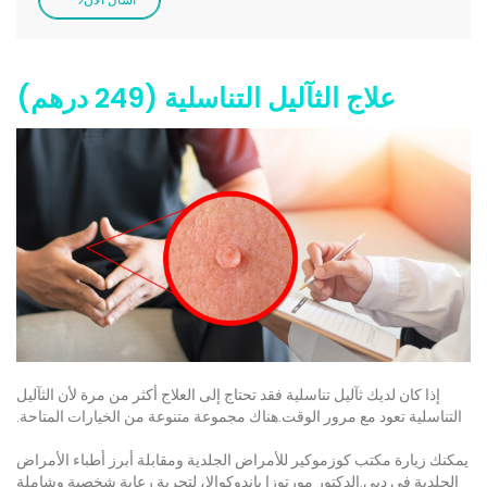
علاج الثآليل التناسلية (249 درهم)
إذا كان لديك ثآليل تناسلية فقد تحتاج إلى العلاج أكثر من مرة لأن الثآليل
التناسلية تعود مع مرور الوقت.هناك مجموعة متنوعة من الخيارات المتاحة.
يمكنك زيارة مكتب كوزموكير للأمراض الجلدية ومقابلة أبرز أطباء الأمراض
الجلدية في دبي.الدكتور مورتوزا باندوكوالا، لتجربة رعاية شخصية وشاملة