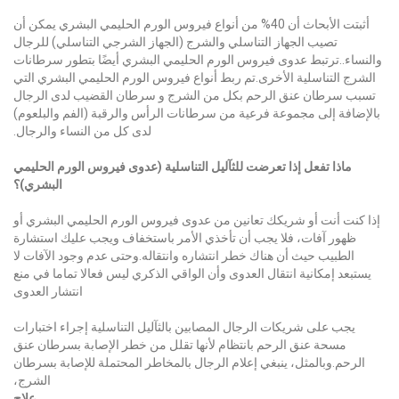
أثبتت الأبحاث أن 40% من أنواع فيروس الورم الحليمي البشري يمكن أن
تصيب الجهاز التناسلي والشرج (الجهاز الشرجي التناسلي) للرجال
والنساء..ترتبط عدوى فيروس الورم الحليمي البشري أيضًا بتطور سرطانات
الشرج التناسلية الأخرى.تم ربط أنواع فيروس الورم الحليمي البشري التي
تسبب سرطان عنق الرحم بكل من الشرج و
سرطان القضيب
لدى الرجال
بالإضافة إلى مجموعة فرعية من سرطانات الرأس والرقبة (الفم والبلعوم)
لدى كل من النساء والرجال.
ماذا تفعل إذا تعرضت للثآليل التناسلية (عدوى فيروس الورم الحليمي
البشري)؟
إذا كنت أنت أو شريكك تعانين من عدوى فيروس الورم الحليمي البشري أو
ظهور آفات، فلا يجب أن تأخذي الأمر باستخفاف ويجب عليك استشارة
الطبيب حيث أن هناك خطر انتشاره وانتقاله.وحتى عدم وجود الآفات لا
يستبعد إمكانية انتقال العدوى وأن الواقي الذكري ليس فعالا تماما في منع
انتشار العدوى
يجب على شريكات الرجال المصابين بالثآليل التناسلية إجراء اختبارات
مسحة عنق الرحم بانتظام لأنها تقلل من خطر الإصابة بسرطان عنق
الرحم.وبالمثل، ينبغي إعلام الرجال بالمخاطر المحتملة للإصابة بسرطان
الشرج،
علاج