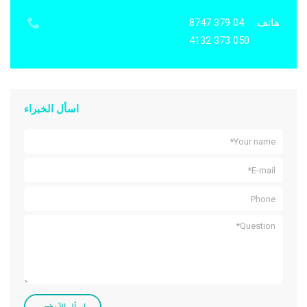
هاتف:
04 379 8747
050 373 4132
اسأل الخبراء
اسأل الآن