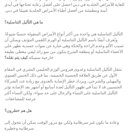
للغاية للأمراض الجلدية في دبي.احصل على أفضل رعاية تحتاجها في أيدي
آمنة ومطمئنة من أفضل أطباء الأمراض الجلدية تقييمًا في دبي.
ما هي الثآليل التناسلية؟
الثآليل التناسلية هي واحدة من أكثر أنواع الأمراض المنقولة جنسيًا شيوعًا.
وتُعرف أيضًا باسم الثآليل التناسلية أو الورم اللقمي المؤنف ويمكن أن
تسبب الألم وعدم الراحة والحكة.وهي عبارة عن نموات جسدية تظهر على
الأعضاء التناسلية أو منطقة الشرج.يتكون من نمو زائد ليفي مغطى بطبقة
خارجية سميكة.
كيف يتم نقله؟
تنتقل الثآليل التناسلية وعدوى فيروس الورم الحليمي البشري في المقام
الأول عن طريق العلاقة الجنسية الحميمة، بما في ذلك الجنس الفموي
والمهبلي والشرجي، ويزداد خطر الإصابة بالعدوى مع زيادة عدد الشركاء
الجنسيين.قد لا تبدأ في ظهور الثآليل لعدة أسابيع أو أشهر بعد الإصابة.تؤثر
الثآليل التناسلية على النساء والرجال على حد سواء، ولكن النساء أكثر
عرضة للمضاعفات.
هل هم خطرون؟
وعادة ما تكون غير سرطانية ولكن مع مرور الوقت يمكن أن تتحول إلى
سرطانية وخطيرة