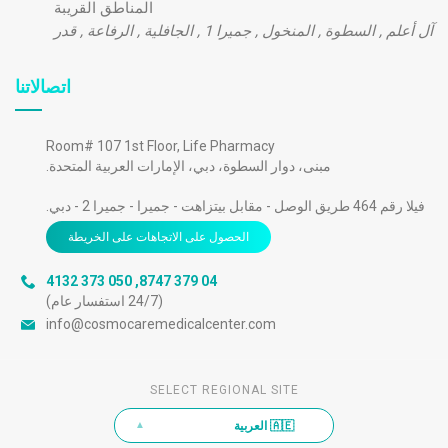
المناطق القريبة
آل أعلم
,
السطوة
,
المنخول
,
جميرا 1
,
الجافلية
,
الرفاعة
,
قدر
اتصالاتنا
Room# 107 1st Floor, Life Pharmacy
مبنى، دوار السطوة، دبي، الإمارات العربية المتحدة.
فيلا رقم 464 طريق الوصل - مقابل بيتزاهت - جميرا - جميرا 2 - دبي.
الحصول على الاتجاهات على الخريطة
050 373 4132
,
04 379 8747
(24/7 استفسار عام)
info@cosmocaremedicalcenter.com
SELECT REGIONAL SITE
🇦🇪 العربية
▲