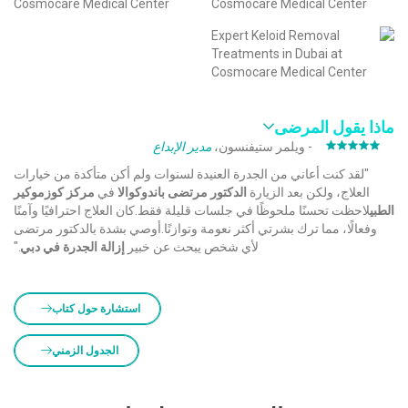
ماذا يقول المرضى
- ويلمر ستيفنسون،
مدير الإبداع
"لقد كنت أعاني من الجدرة العنيدة لسنوات ولم أكن متأكدة من خيارات
العلاج، ولكن بعد الزيارة
الدكتور مرتضى باندوكوالا
في
مركز كوزموكير
الطبي
‎لاحظت تحسنًا ملحوظًا في جلسات قليلة فقط.كان العلاج احترافيًا وآمنًا
وفعالًا، مما ترك بشرتي أكثر نعومة وتوازنًا.أوصي بشدة بالدكتور مرتضى
لأي شخص يبحث عن خبير
إزالة الجدرة في دبي
."
استشارة حول كتاب
الجدول الزمني