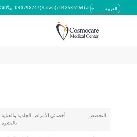
(Villa 464, Jumeirah 2, Dubai)
04 379 8747
(Satwa)
/
04 353 6164
(Jumeirah 2)
التخصص
أخصائي الأمراض الجلدية والعناية
بالبشرة